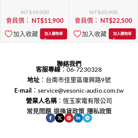
雙門冰箱 SR-F12GD
水洗衣機 NA-
NT$
14,900
NT$
25,900
V170NMS
會員價：
NT$
11,900
會員價：
NT$
22,500
加入收藏
加入收藏
加入購物車
加入購物車
聯絡我們
客服專線
：06-7230328
地址
：台南市佳里區復興路9號
E-mail
：service@vesonic-audio.com.tw
營業人名稱
：恆玉家電有限公司
常見問題
退換貨政策
隱私政策