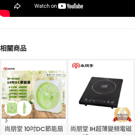
相關商品
尚朋堂 10吋DC節能扇
尚朋堂 IH超薄變頻電磁