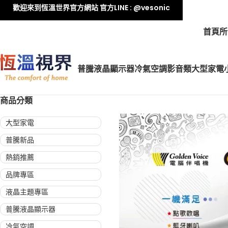
歡迎來到恆溫世界官方網站 官方LINE : @vesonic
首頁
所
普騰液晶顯示器
冷氣空調
影音類
大型家電
商品分類
大型家電
普騰新品
熱銷推薦
品牌專區
液晶主題專區
普騰液晶顯示器
冷氣空調