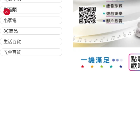
影音類
小家電
3C商品
生活百貨
五金百貨