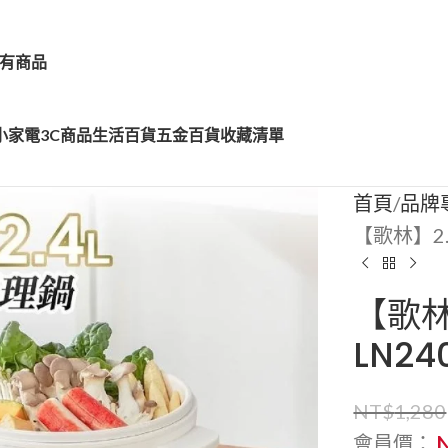
有商品
小家電
3C商品
生活百貨
五金百貨
收藏清單
首頁
品牌
【歌林】2.
【歌林
LN24
NT$
1,280
會員價：