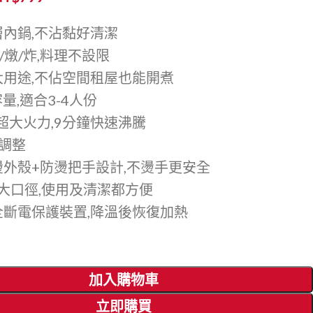
層內鍋,不沾黏好清潔
炒/燉/炸,料理不設限
大用途,不佔空間租屋也能開煮
大容量,適合3-4人份
0W超大火力,9分鐘快速沸騰
力調整
燙外殼+防燙把手設計,不燙手更安全
m超大口徑,使用及清潔都方便
全斷電保護裝置,降溫後恢復加熱
加入購物車
立即購買