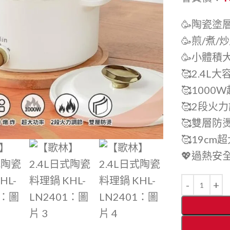
🥳陶瓷塗
🥳煎/煮/
🥳小體積
🥰2.4L
🥰100
🥰2段火
🥰雙層防
🥰19c
💖過熱安