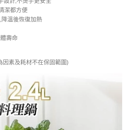
手設計,不燙手更安全
及清潔都方便
,降溫後恢復加熱
鍋
機體壽命
人為因素及耗材不在保固範圍)