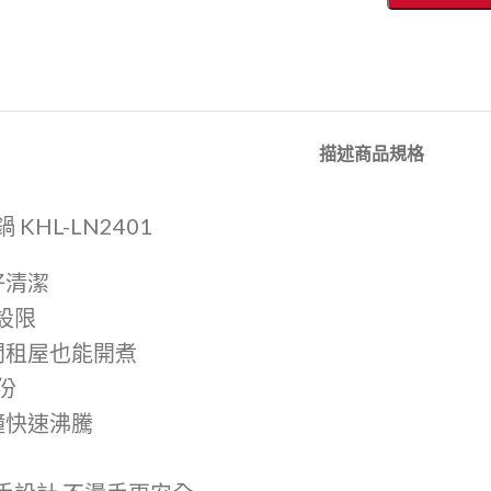
描述
商品規格
 KHL-LN2401
好清潔
不設限
間租屋也能開煮
人份
分鐘快速沸騰