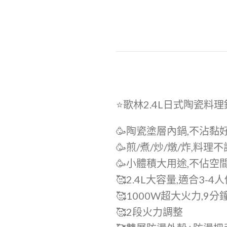
⭐️歌林2.4L日式陶瓷料理鍋
🥳陶瓷塗層內鍋,不沾黏
🥳煎/煮/炒/燉/炸,料理
🥳小體積大用途,不佔空
🥰2.4L大容量,適合3-4
🥰1000W超大火力,9
🥰2段火力調整