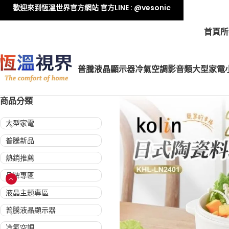
歡迎來到恆溫世界官方網站 官方LINE : @vesonic
首頁
所
普騰液晶顯示器
冷氣空調
影音類
大型家電
商品分類
大型家電
普騰新品
熱銷推薦
品牌專區
液晶主題專區
普騰液晶顯示器
冷氣空調