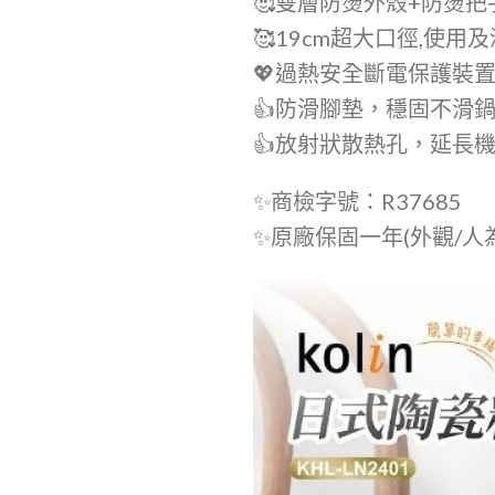
🥰雙層防燙外殼+防燙把
🥰19cm超大口徑,使用
💖過熱安全斷電保護裝置
👍防滑腳墊，穩固不滑
👍放射狀散熱孔，延長
✨️商檢字號：R37685
✨️原廠保固一年(外觀/