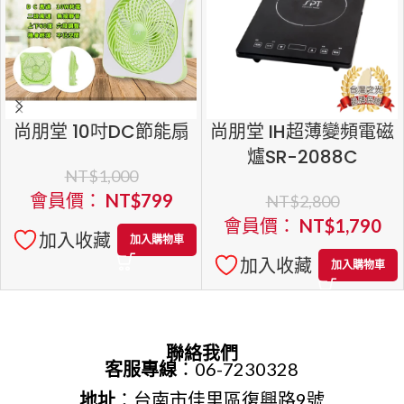
尚朋堂 10吋DC節能扇
尚朋堂 IH超薄變頻電磁
爐SR-2088C
NT$
1,000
會員價：
NT$
799
NT$
2,800
會員價：
NT$
1,790
加入收藏
加入購物車
加入收藏
加入購物車
聯絡我們
客服專線
：06-7230328
地址
：台南市佳里區復興路9號