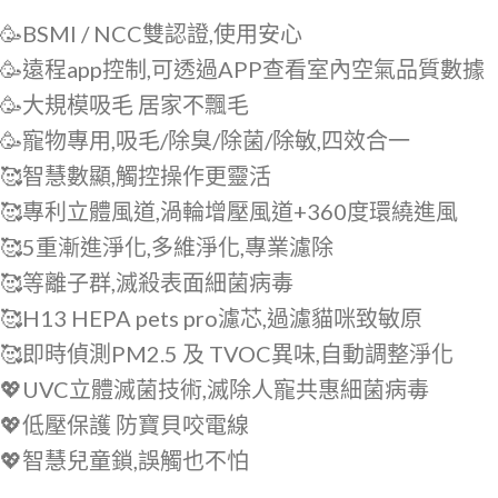
🥳BSMI / NCC雙認證,使用安心
🥳遠程app控制,可透過APP查看室內空氣品質數據
🥳大規模吸毛 居家不飄毛
🥳寵物專用,吸毛/除臭/除菌/除敏,四效合一
🥰智慧數顯,觸控操作更靈活
🥰專利立體風道,渦輪增壓風道+360度環繞進風
🥰5重漸進淨化,多維淨化,專業濾除
🥰等離子群,滅殺表面細菌病毒
🥰H13 HEPA pets pro濾芯,過濾貓咪致敏原
🥰即時偵測PM2.5 及 TVOC異味,自動調整淨化
💖UVC立體滅菌技術,滅除人寵共惠細菌病毒
💖低壓保護 防寶貝咬電線
💖智慧兒童鎖,誤觸也不怕