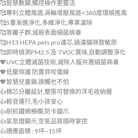
🥰智慧數顯,觸控操作更靈活
🥰專利立體風道,渦輪增壓風道+360度環繞進風
🥰5重漸進淨化,多維淨化,專業濾除
🥰等離子群,滅殺表面細菌病毒
🥰H13 HEPA pets pro濾芯,過濾貓咪致敏原
🥰即時偵測PM2.5 及 TVOC異味,自動調整淨化
💖UVC立體滅菌技術,滅除人寵共惠細菌病毒
💖低壓保護 防寶貝咬電線
💖智慧兒童鎖,誤觸也不怕
👍棉芯分離設計,整張可替換的浮毛收納層
👍輕音運行,毛小孩安心
👍耐抓鐵網柵欄,防卡貓爪
👍氣氛燈顯示,空氣品質隨時掌控
👍適應面積 : 9坪~15坪