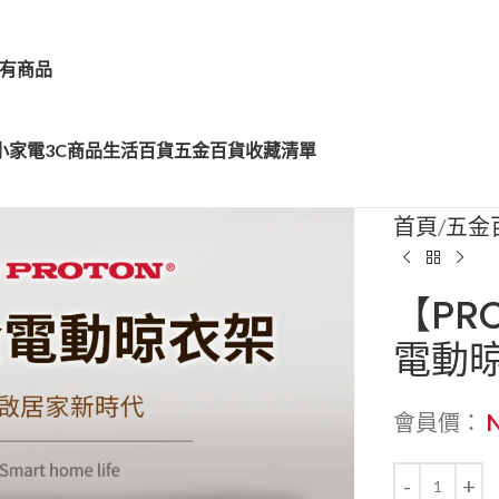
有商品
小家電
3C商品
生活百貨
五金百貨
收藏清單
首頁
五金
【PR
電動
會員價：