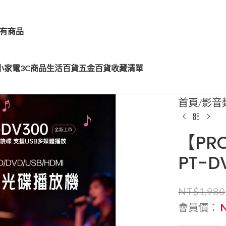
有商品
小家電
3C商品
生活百貨
五金百貨
收藏清單
首頁
影音
【PR
PT-D
NT$
1,980
會員價：