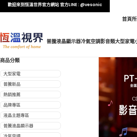
歡迎來到恆溫世界官方網站 官方LINE : @vesonic
首頁
所
普騰液晶顯示器
冷氣空調
影音類
大型家電
商品分類
大型家電
普騰新品
熱銷推薦
品牌專區
液晶主題專區
普騰液晶顯示器
冷氣空調