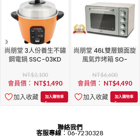
尚朋堂 3人份養生不鏽
尚朋堂 46L雙層鏡面旋
鋼電鍋 SSC-03KD
風氣炸烤箱 SO-
9646EC
NT$
2,100
NT$
6,600
會員價：
NT$
1,490
會員價：
NT$
4,490
加入收藏
加入收藏
加入購物車
加入購物車
聯絡我們
客服專線
：06-7230328