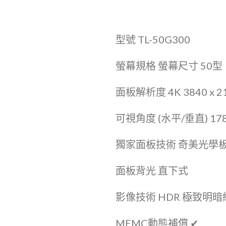
型號 TL-50G300
螢幕規格 螢幕尺寸 50型
面板解析度 4K 3840 x 2
可視角度 (水平/垂直) 178° 
獨家面板技術 奇美光學
面板背光 直下式
影像技術 HDR 極致明暗細節層
MEMC動態補償 ✔