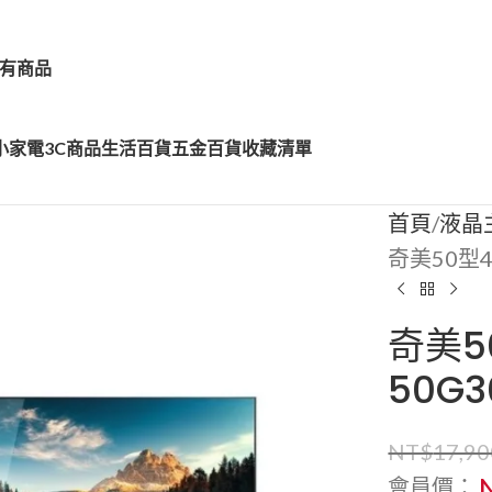
有商品
小家電
3C商品
生活百貨
五金百貨
收藏清單
首頁
液晶
奇美50型4K
奇美50
50G3
NT$
17,90
會員價：