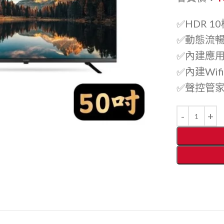
✅HDR 
✅動態流暢Mo
✅內建應
✅內建Wif
✅聲控管家