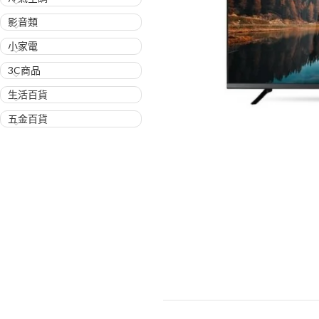
影音類
小家電
3C商品
生活百貨
五金百貨