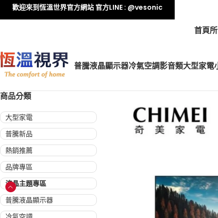
歡迎來到恆溫世界官方網站 官方LINE : @vesonic
首頁
所
普騰液晶顯示器
冷氣空調
影音類
大型家電
商品分類
大型家電
普騰新品
熱銷推薦
品牌專區
液晶主題專區
普騰液晶顯示器
冷氣空調