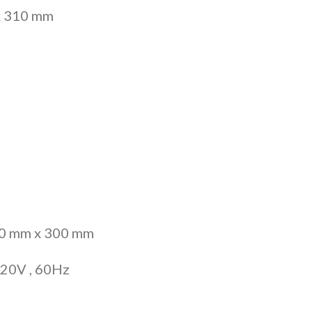
 310 mm
mm x 300 mm
0V , 60Hz