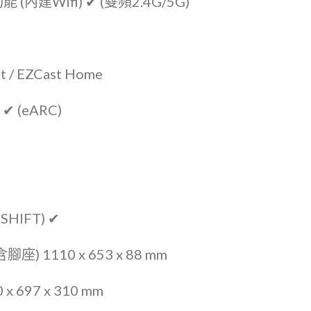
建Wifi) ✔ (雙頻2.4G/5G)
/ EZCast Home
 (eARC)
HIFT) ✔
座) 1110 x 653 x 88 mm
 x 697 x 310 mm