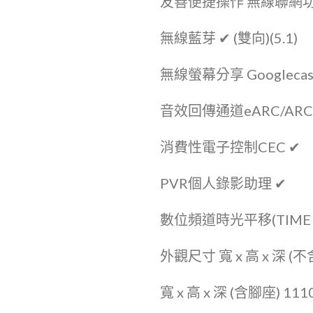
友善便捷操作 無線聯網功能 (內
無線藍芽 ✔ (雙向)(5.1)
無線螢幕分享 Googlecast 
音效回傳通道eARC/ARC ✔
消費性電子控制CEC ✔
PVR個人錄影助理 ✔
數位頻道時光平移(TIME S
外觀尺寸 寬 x 高 x 深 (不含腳
寬 x 高 x 深 (含腳座) 1110