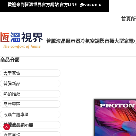
歡迎來到恆溫世界官方網站 官方LINE : @vesonic
首頁
所
普騰液晶顯示器
冷氣空調
影音類
大型家電
商品分類
大型家電
普騰新品
熱銷推薦
品牌專區
液晶主題專區
普騰液晶顯示器
冷氣空調