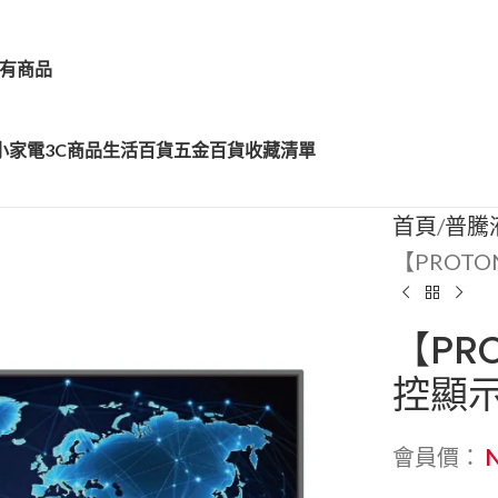
有商品
小家電
3C商品
生活百貨
五金百貨
收藏清單
首頁
普騰
【PROT
【PR
控顯
會員價：