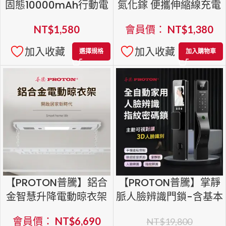
固態10000mAh行動電
氮化鎵 便攜伸縮線充電
源 PB-020
器 PT-45
NT$
1,580
會員價：
NT$
1,380
加入收藏
加入收藏
選擇規格
加入購物車
【PROTON普騰】鋁合
【PROTON普騰】掌靜
金智慧升降電動晾衣架
脈人臉辨識門鎖-含基本
安裝
會員價：
NT$
6,690
NT$
19,800