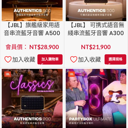
【JBL】旗艦級家用語
【JBL】 可携式語音無
音串流藍牙音響 A500
綫串流藍牙音響 A300
會員價：
NT$
28,900
NT$
21,900
加入收藏
加入收藏
加入購物車
選擇規格