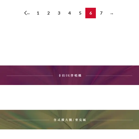
【PROTON 普騰】R32
冷暖變頻 TPRO系列 52
會員價：
NT$
35,800
加入收藏
加入購物車
←
1
2
3
4
5
6
7
→