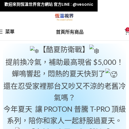
歡迎來到恆溫世界官方網站 官方LINE : @vesonic
0
菜單
首頁
所有商品
【酷夏防衛戰】
提前換冷氣，補助最高現省 $5,000！
蟬鳴響起，悶熱的夏天快到了
還在忍受家裡那台又吵又不涼的老舊冷
氣嗎？
今年夏天 讓 PROTON 普騰 T-PRO 頂級
系列，陪你和家人一起舒服過夏天。