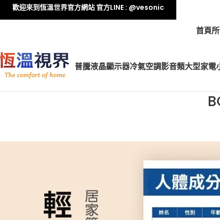
歡迎來到恆溫世界官方網站 官方LINE : @vesonic
首頁
所
普騰液晶顯示器
冷氣空調
影音類
大型家電
B