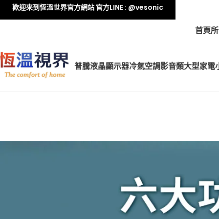
歡迎來到恆溫世界官方網站 官方LINE : @vesonic
首頁
所
普騰液晶顯示器
冷氣空調
影音類
大型家電