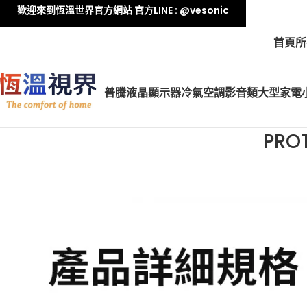
歡迎來到恆溫世界官方網站 官方LINE : @vesonic
首頁
所
普騰液晶顯示器
冷氣空調
影音類
大型家電
PR