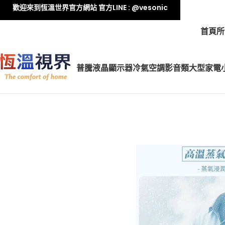
歡迎來到恆溫世界官方網站 官方LINE : @vesonic
首頁
所
普騰液晶顯示器
冷氣空調
影音類
大型家電