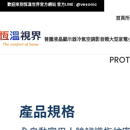
歡迎來到恆溫世界官方網站 官方LINE : @vesonic
首頁
所
普騰液晶顯示器
冷氣空調
影音類
大型家電
PRO