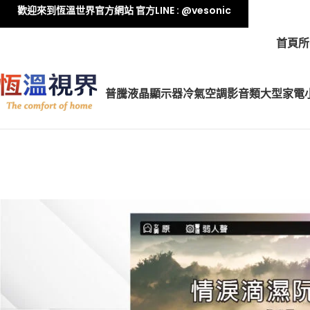
歡迎來到恆溫世界官方網站 官方LINE : @vesonic
首頁
所
普騰液晶顯示器
冷氣空調
影音類
大型家電