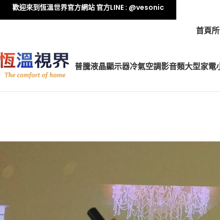
歡迎來到恆溫世界官方網站 官方LINE : @vesonic
首頁
所
普騰液晶顯示器
冷氣空調
影音類
大型家電