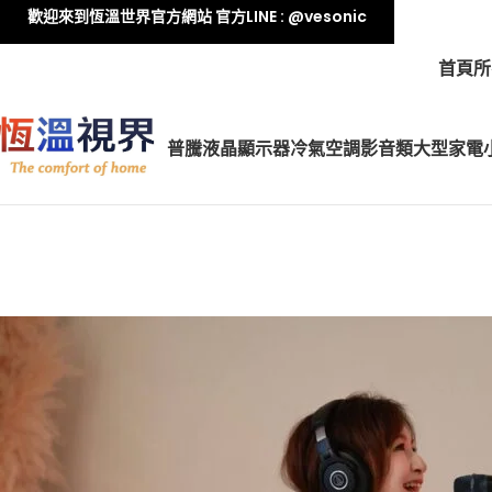
歡迎來到恆溫世界官方網站 官方LINE : @vesonic
首頁
所
普騰液晶顯示器
冷氣空調
影音類
大型家電