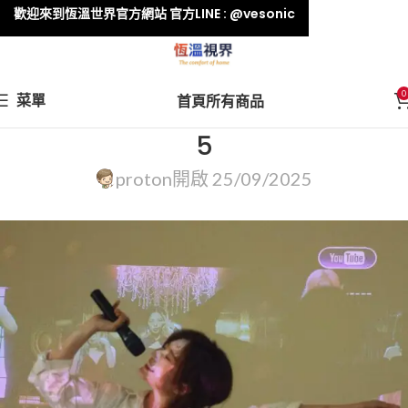
歡迎來到恆溫世界官方網站 官方LINE : @vesonic
0
菜單
首頁
所有商品
5
proton
開啟 25/09/2025